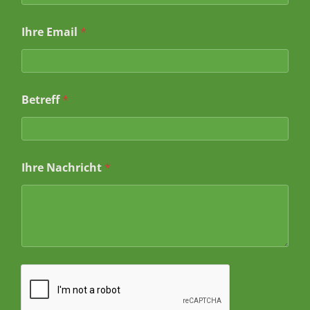
*
Ihre Email
*
I
h
r
e
I
Betreff
*
h
r
Ihre Nachricht
*