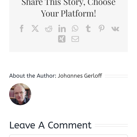
Share This Story, Choose
Your Platform!
Facebook
X
Reddit
LinkedIn
WhatsApp
Tumblr
Pinterest
Vk
Xing
Email
About the Author:
Johannes Gerloff
Leave A Comment