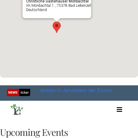
Christliche Gästehäuser Monbachtal
Im Monbachtal 1 , 75378 Bad Liebenzell
Deutschland
 Hunderte gedenken in Jerusalem der Ermordung der Hamas
Toggle
Artikel
Videos
Upcoming Events
Audio