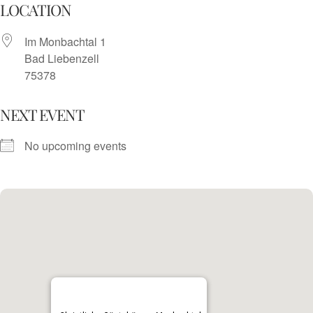
Skip
LOCATION
to
Im Monbachtal 1
content
Bad Liebenzell
75378
NEXT EVENT
No upcoming events