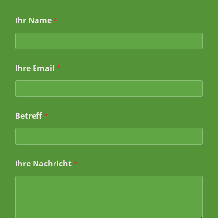
Ihr Name
*
Ihre Email
*
*
Betreff
*
N
a
c
h
r
Ihre Nachricht
*
i
c
h
t
*