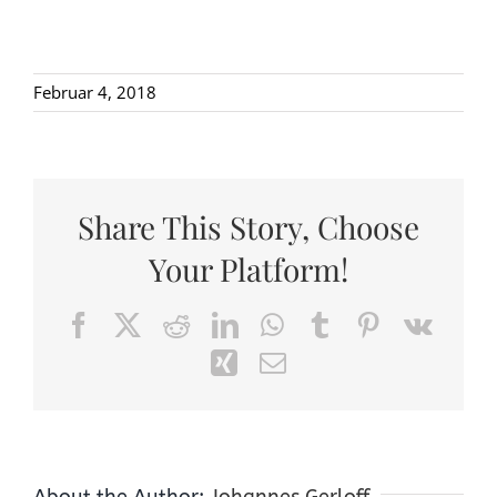
Februar 4, 2018
Share This Story, Choose
Your Platform!
Facebook
X
Reddit
LinkedIn
WhatsApp
Tumblr
Pinterest
Vk
Xing
Email
About the Author:
Johannes Gerloff