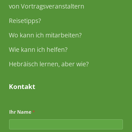
von Vortragsveranstaltern
Reisetipps?
Wo kann ich mitarbeiten?
Wie kann ich helfen?
Hebräisch lernen, aber wie?
Kontakt
N
Ihr Name
*
a
m
e
N