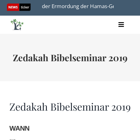
Skip
 in Jerusalem der Ermordung der Hamas-Geisel Hersh Go
to
content
Toggle
Artikel
Naviga
Videos
Audio
Zedakah Bibelseminar 2019
Bücher
Termine
Über uns
Zedakah Bibelseminar 2019
Spenden
WANN