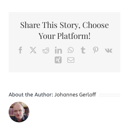
Share This Story, Choose
Your Platform!
Facebook
X
Reddit
LinkedIn
WhatsApp
Tumblr
Pinterest
Vk
Xing
Email
About the Author:
Johannes Gerloff