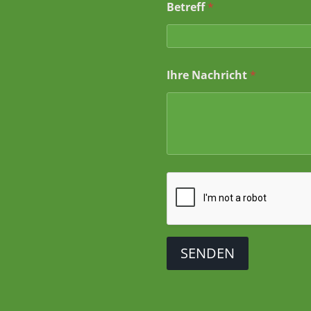
Betreff
*
e
t
r
e
f
Ihre Nachricht
*
f
I
h
r
*
SENDEN