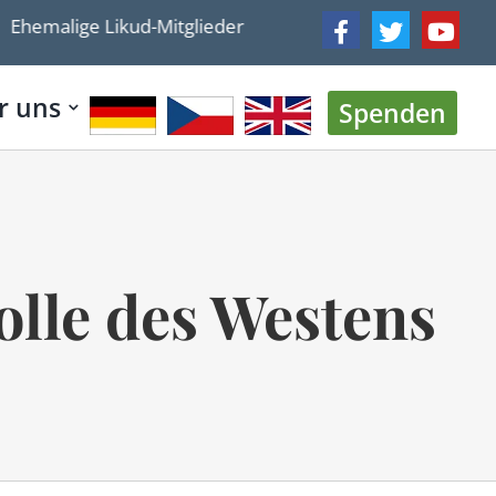
alige Likud-Mitglieder stellen neue Partei vor
Israe
r uns
Spenden
olle des Westens