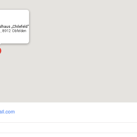
lhaus „Chilefeld“
 , 8912 Obfelden
il.com