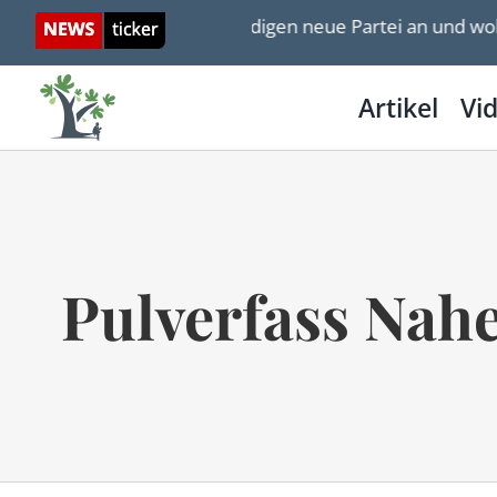
Skip
delstein und Erdan kündigen neue Partei an und wollen auf
to
content
Artikel
Vi
Pulverfass Nahe