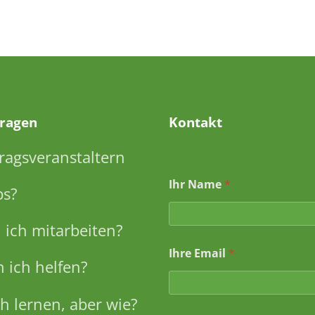
Fragen
Kontakt
ragsveranstaltern
Ihr Name
*
ps?
ich mitarbeiten?
Ihre Email
*
 ich helfen?
h lernen, aber wie?
B