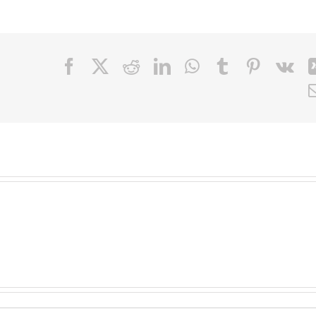
Facebook
X
Reddit
LinkedIn
WhatsApp
Tumblr
Pinteres
Vk