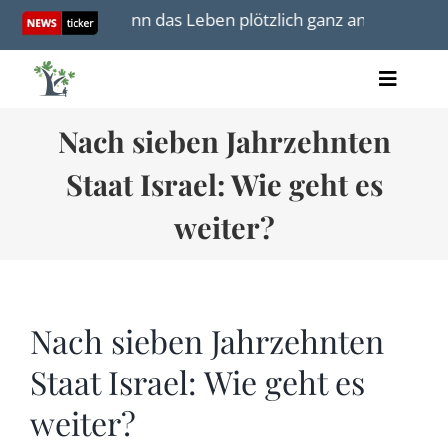
Skip
025
Wenn das Leben plötzlich ganz anders wird
to
content
Toggle
Artikel
Naviga
Nach sieben Jahrzehnten
Videos
Audio
Staat Israel: Wie geht es
Bücher
Termine
weiter?
Über uns
Nach sieben Jahrzehnten
Staat Israel: Wie geht es
Spenden
weiter?