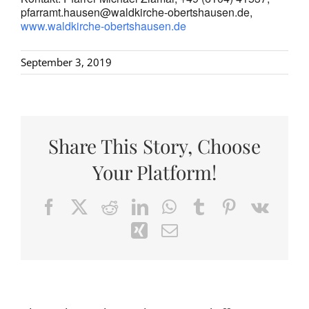
pfarramt.hausen@waldkirche-obertshausen.de,
www.waldkirche-obertshausen.de
September 3, 2019
Share This Story, Choose
Your Platform!
Facebook
X
Reddit
LinkedIn
WhatsApp
Tumblr
Pinterest
Vk
Xing
Email