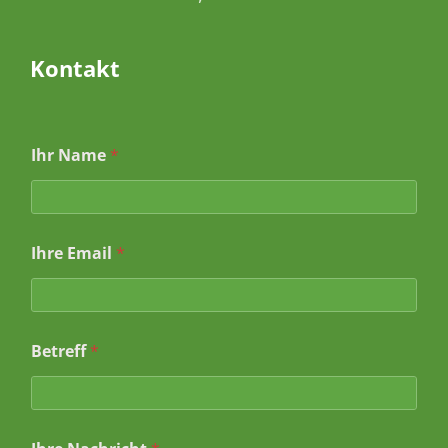
Kontakt
N
Ihr Name
*
a
m
e
I
h
Ihre Email
*
r
e
*
Betreff
*