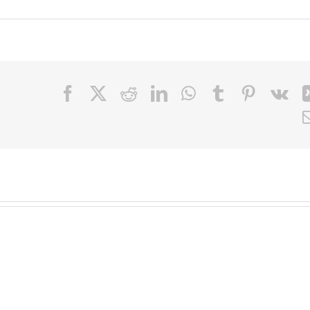
Facebook
X
Reddit
LinkedIn
WhatsApp
Tumblr
Pinteres
Vk