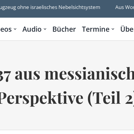
ug ohne israelisches Nebelsichtsystem
Aus Worten w
deos
Audio
Bücher
Termine
Übe
37 aus messianisc
Perspektive (Teil 2