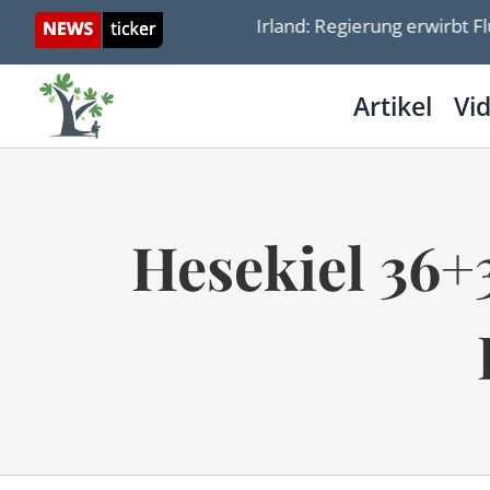
Skip
ünglich bedeutete
Irland: Regierung erwirbt Flugze
to
content
Artikel
Vi
Hesekiel 36+