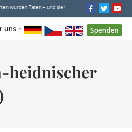
urden Taten – und sie werden mehr!
Lehitraot „Isra
r uns
Spenden
h-heidnischer
)