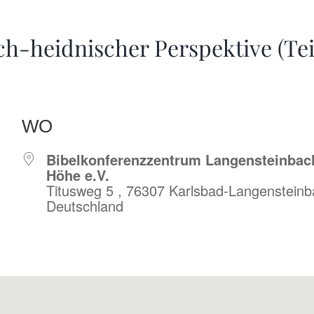
ch-heidnischer Perspektive (Tei
WO
Bibelkonferenzzentrum Langensteinbac
Höhe e.V.
Titusweg 5 , 76307 Karlsbad-Langenstein
Deutschland
r
iCalendar
Offic