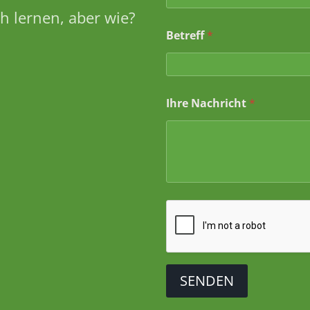
h lernen, aber wie?
I
Betreff
*
h
r
e
I
h
Ihre Nachricht
*
r
B
e
t
r
e
f
f
SENDEN