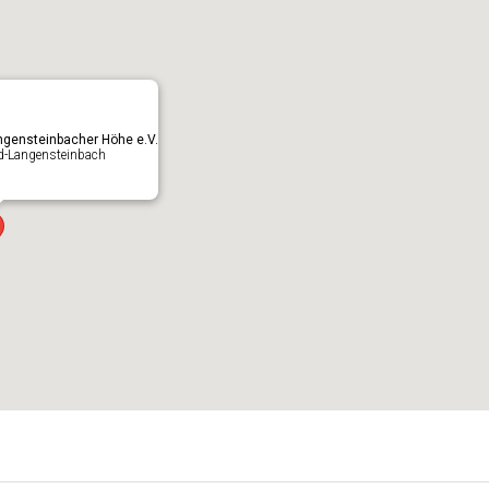
ngensteinbacher Höhe e.V.
d-Langensteinbach