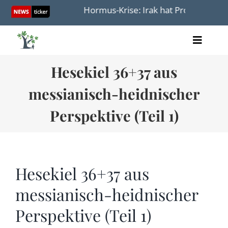
Skip
ember 2025
Hormus-Krise: Irak hat Probleme, Beamt
to
content
Toggle
Artikel
Naviga
Hesekiel 36+37 aus
Videos
Audio
messianisch-heidnischer
Bücher
Termine
Perspektive (Teil 1)
Über uns
Hesekiel 36+37 aus
messianisch-heidnischer
Spenden
Perspektive (Teil 1)