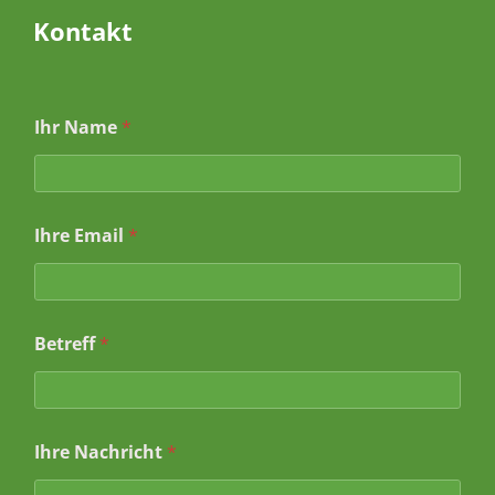
Kontakt
I
Ihr Name
*
h
r
e
I
h
Ihre Email
*
r
B
e
t
r
e
Betreff
*
f
f
Ihre Nachricht
*