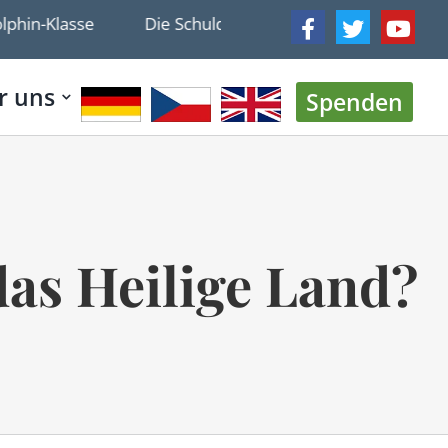
Klasse
Die Schuld der Siedler? Die IDF veröffentlich
r uns
Spenden
das Heilige Land?