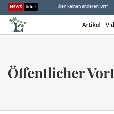
Skip
ßeltern Herzl: „Wir haben keinen anderen Ort“
Isr
to
content
Artikel
Vi
Öffentlicher Vor