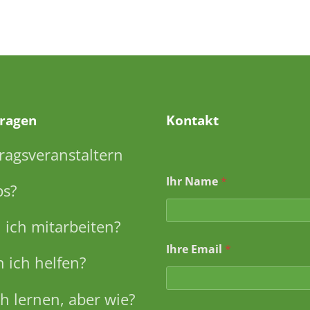
Fragen
Kontakt
ragsveranstaltern
E
Ihr Name
*
m
ps?
a
i
l
ich mitarbeiten?
N
Ihre Email
*
a
 ich helfen?
m
e
*
h lernen, aber wie?