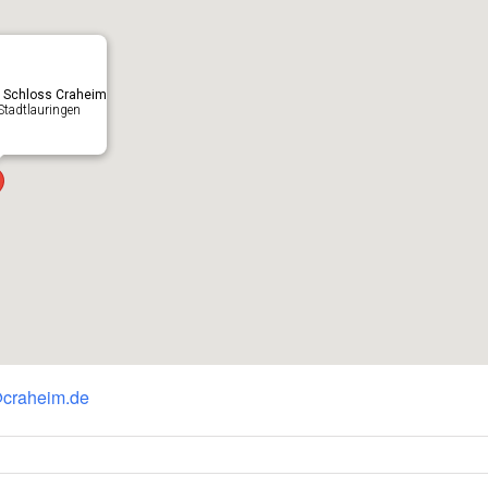
 Schloss Craheim
Stadtlauringen
@craheim.de