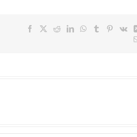
Facebook
X
Reddit
LinkedIn
WhatsApp
Tumblr
Pinteres
Vk