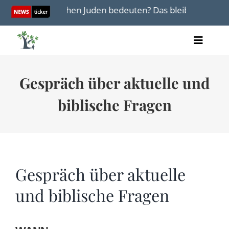
Skip
für die britischen Juden bedeuten? Das bleibt abzuwarten
to
content
Toggle
Artikel
Naviga
Videos
Gespräch über aktuelle und
Audio
Bücher
biblische Fragen
Termine
Über uns
Gespräch über aktuelle
und biblische Fragen
Spenden