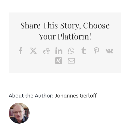
Share This Story, Choose
Your Platform!
Facebook
X
Reddit
LinkedIn
WhatsApp
Tumblr
Pinterest
Vk
Xing
Email
About the Author:
Johannes Gerloff