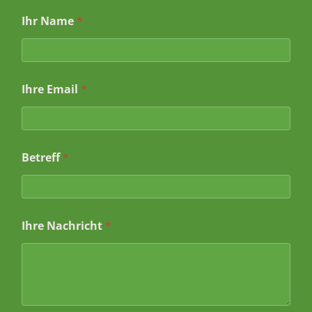
*
Ihr Name
*
I
h
r
e
*
Ihre Email
*
Betreff
*
Ihre Nachricht
*