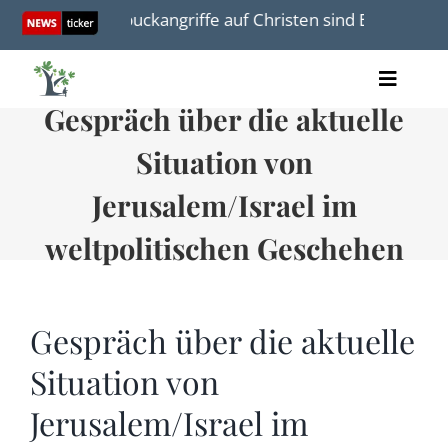
Skip
uckabee: Spuckangriffe auf Christen sind Einzelfälle
to
content
Toggle
Gespräch über die aktuelle
Artikel
Naviga
Videos
Situation von
Audio
Bücher
Jerusalem/Israel im
Termine
weltpolitischen Geschehen
Über uns
Gespräch über die aktuelle
Situation von
Spenden
Jerusalem/Israel im