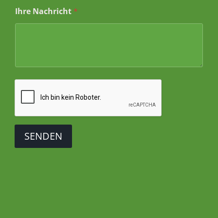
*
Ihre Nachricht
*
I
h
r
e
*
SENDEN