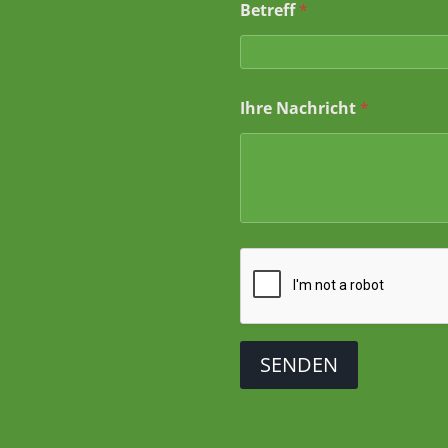
t
Betreff
*
B
e
t
r
e
Ihre Nachricht
*
f
f
SENDEN