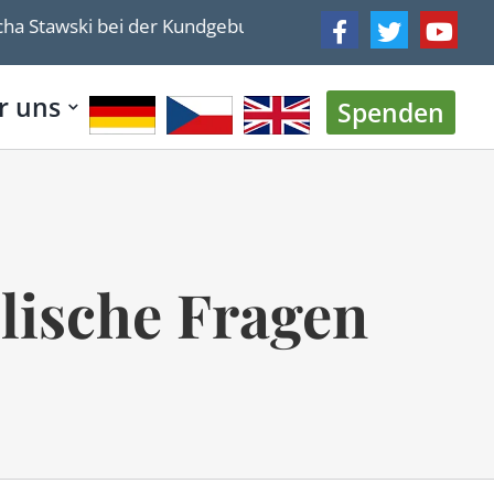
awski bei der Kundgebung “Gegen jeden Antisemitismus – 
r uns
Spenden
lische Fragen