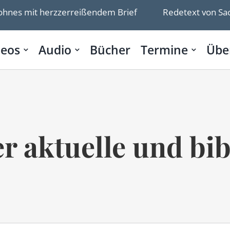
s mit herzzerreißendem Brief
Redetext von Sacha St
deos
Audio
Bücher
Termine
Übe
r aktuelle und bib