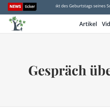
Skip
Geisel Yarden Bibas gedenkt des Geburtstags seines Sohne
to
content
Artikel
Vi
Gespräch übe