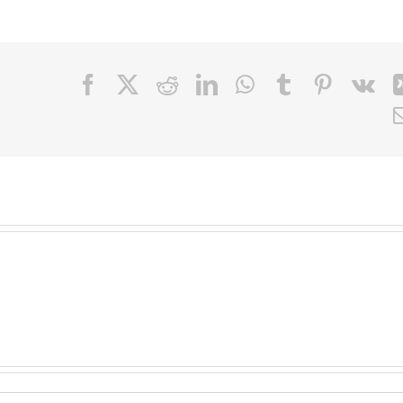
Facebook
X
Reddit
LinkedIn
WhatsApp
Tumblr
Pinteres
Vk