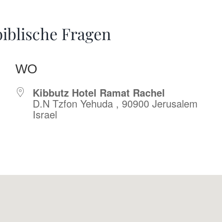
biblische Fragen
WO
Kibbutz Hotel Ramat Rachel
D.N Tzfon Yehuda , 90900 Jerusalem
Israel
r
iCalendar
Offic