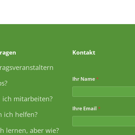
Fragen
Kontakt
ragsveranstaltern
I
Ihr Name
*
h
ps?
r
N
a
ich mitarbeiten?
c
Ihre Email
*
h
 ich helfen?
r
i
c
h lernen, aber wie?
h