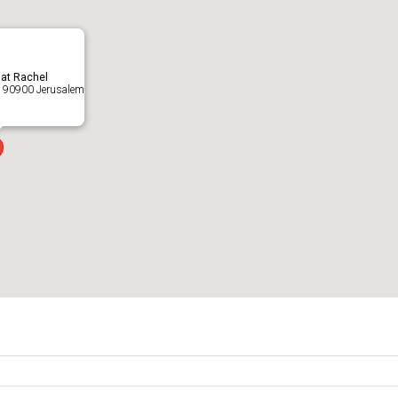
mat Rachel
, 90900 Jerusalem