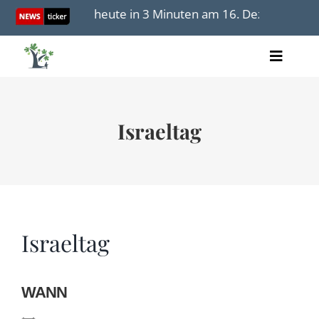
Skip
“
Israel heute in 3 Minuten am 16. Dezember 2025
to
content
Toggle
Artikel
Naviga
Videos
Audio
Israeltag
Bücher
Termine
Über uns
Israeltag
Spenden
WANN