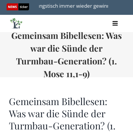
Skip
andlungstisch immer wieder gewinnen
Redetext vo
to
content
Toggle
Gemeinsam Bibellesen: Was
Artikel
Naviga
Videos
war die Sünde der
Audio
Bücher
Turmbau-Generation? (1.
Termine
Mose 11,1-9)
Über uns
Gemeinsam Bibellesen:
Was war die Sünde der
Spenden
Turmbau-Generation? (1.