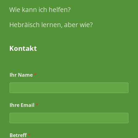
Wie kann ich helfen?
Hebräisch lernen, aber wie?
Kontakt
Ihr Name
*
I
Ihre Email
*
h
r
e
B
e
Betreff
*
t