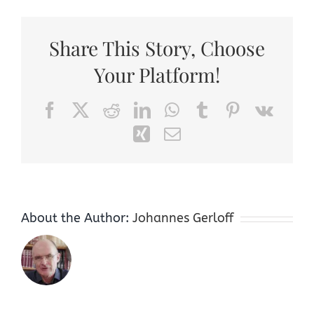
Share This Story, Choose
Your Platform!
Facebook
X
Reddit
LinkedIn
WhatsApp
Tumblr
Pinterest
Vk
Xing
Email
About the Author:
Johannes Gerloff