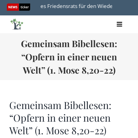
Skip
e-Plan des Friedensrats für den Wiederaufbau des Gazastre
to
content
Toggle
Artikel
Naviga
Gemeinsam Bibellesen:
Videos
Audio
“Opfern in einer neuen
Bücher
Termine
Welt” (1. Mose 8,20-22)
Über uns
Gemeinsam Bibellesen:
“Opfern in einer neuen
Spenden
Welt” (1. Mose 8,20-22)