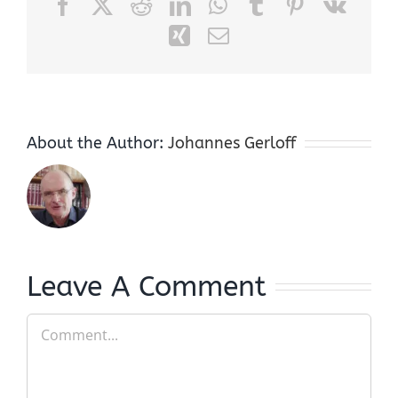
Facebook
X
Reddit
LinkedIn
WhatsApp
Tumblr
Pinterest
Vk
Xing
Email
About the Author:
Johannes Gerloff
Leave A Comment
Comment