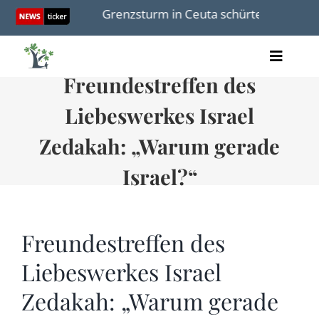
Skip
edeutete
Grenzsturm in Ceuta schürte Verschwörung
to
content
Toggle
Freundestreffen des
Artikel
Naviga
Videos
Liebeswerkes Israel
Audio
Bücher
Zedakah: „Warum gerade
Termine
Israel?“
Über uns
Freundestreffen des
Liebeswerkes Israel
Spenden
Zedakah: „Warum gerade