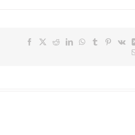
Facebook
X
Reddit
LinkedIn
WhatsApp
Tumblr
Pinteres
Vk