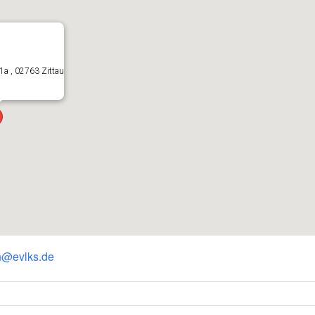
1a , 02763 Zittau
h@evlks.de