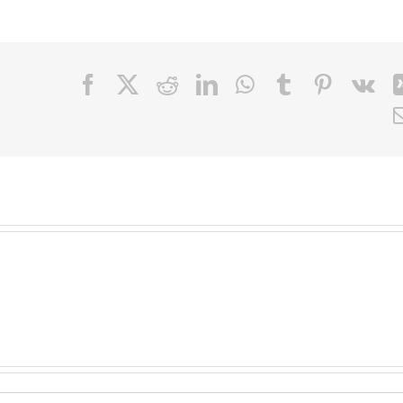
Facebook
X
Reddit
LinkedIn
WhatsApp
Tumblr
Pinteres
Vk