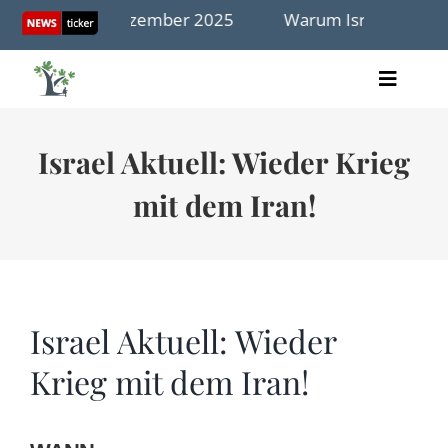
Skip
 17. Dezember 2025
Warum Israel dem Gaza-Fahrplan
to
content
Toggle
Artikel
Naviga
Videos
Israel Aktuell: Wieder Krieg
Audio
Bücher
mit dem Iran!
Termine
Über uns
Israel Aktuell: Wieder
Krieg mit dem Iran!
Spenden