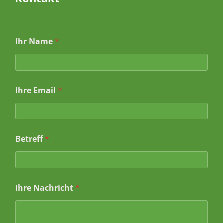
Ihr Name
*
Ihre Email
*
Betreff
*
N
Ihre Nachricht
*
a
c
h
r