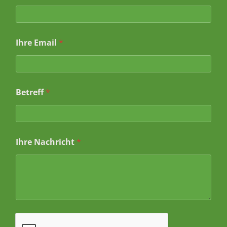
Ihre Email
*
Betreff
*
B
Ihre Nachricht
*
e
t
r
e
f
f
E
m
a