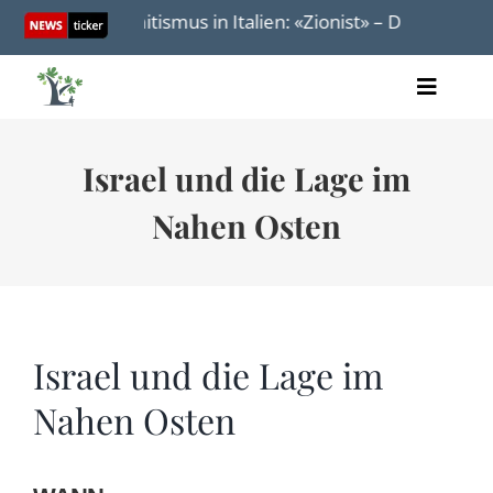
Skip
Antisemitismus in Italien: «Zionist» – Das neue Wort f
to
content
Toggle
Artikel
Naviga
Videos
Israel und die Lage im
Audio
Bücher
Nahen Osten
Termine
Über uns
Israel und die Lage im
Nahen Osten
Spenden