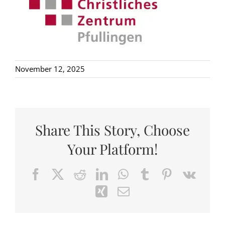
November 12, 2025
Share This Story, Choose
Your Platform!
Facebook
X
Reddit
LinkedIn
WhatsApp
Tumblr
Pinterest
Vk
Xing
Email