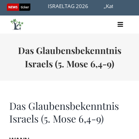
Skip
anders wird
ISRAELTAG 2026
„Katholische Lig
to
content
Toggle
Artikel
Naviga
Videos
Das Glaubensbekenntnis
Audio
Bücher
Israels (5. Mose 6,4-9)
Termine
Über uns
Das Glaubensbekenntnis
Israels (5. Mose 6,4-9)
Spenden