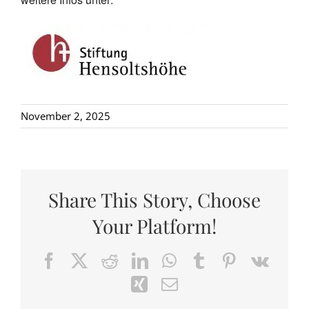
November 2, 2025
Share This Story, Choose
Your Platform!
Facebook
X
Reddit
LinkedIn
WhatsApp
Tumblr
Pinterest
Vk
Xing
Email