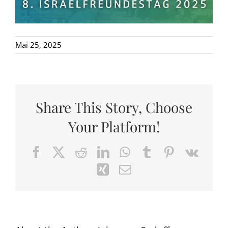
Mai 25, 2025
Share This Story, Choose
Your Platform!
Facebook
X
Reddit
LinkedIn
WhatsApp
Tumblr
Pinterest
Vk
Xing
Email