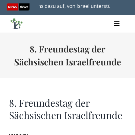
Skip
Gazastreifens dazu auf, von Israel unterstützte Aktivis
to
content
Toggle
Artikel
Naviga
Videos
8. Freundestag der
Audio
Bücher
Sächsischen Israelfreunde
Termine
Über uns
8. Freundestag der
Sächsischen Israelfreunde
Spenden