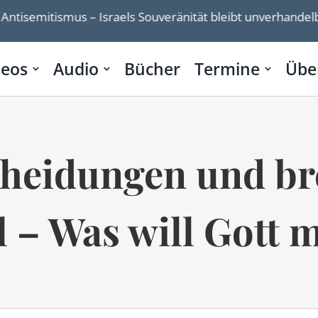
us – Israels Souveränität bleibt unverhandelbar”
A
deos
Audio
Bücher
Termine
Übe
heidungen und b
 – Was will Gott m