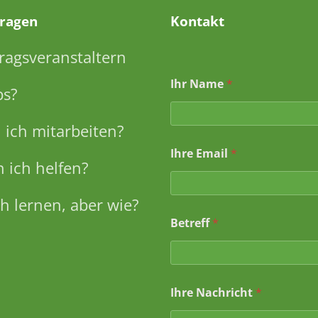
Fragen
Kontakt
ragsveranstaltern
Ihr Name
*
ps?
ich mitarbeiten?
N
Ihre Email
*
a
 ich helfen?
m
e
*
h lernen, aber wie?
*
Betreff
*
Ihre Nachricht
*