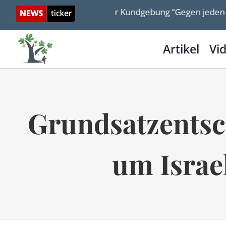
Skip
cha Stawski bei der Kundgebung “Gegen jeden Antisemitism
to
content
Artikel
Vi
Grundsatzentsc
um Israel