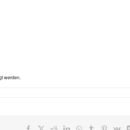
gt werden.
Facebook
X
Reddit
LinkedIn
WhatsApp
Tumblr
Pinteres
Vk