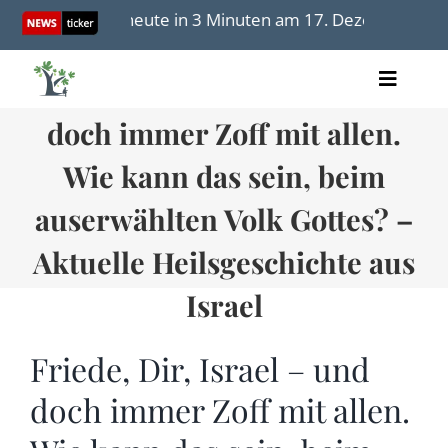
Skip
Israel heute in 3 Minuten am 17. Dezember 2025
to
content
Friede, Dir, Israel – und
Toggle
Artikel
Naviga
doch immer Zoff mit allen.
Videos
Audio
Wie kann das sein, beim
Bücher
auserwählten Volk Gottes? –
Termine
Über uns
Aktuelle Heilsgeschichte aus
Israel
Friede, Dir, Israel – und
Spenden
doch immer Zoff mit allen.