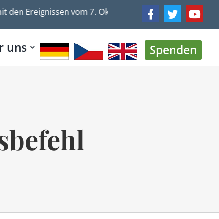
reignissen vom 7. Oktober konfrontiert: „Wir haben alle 
r uns
Spenden
sbefehl