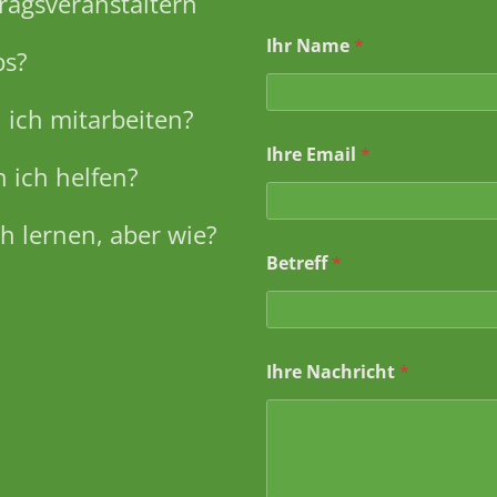
ragsveranstaltern
Ihr Name
*
ps?
ich mitarbeiten?
Ihre Email
*
 ich helfen?
h lernen, aber wie?
Betreff
*
*
Ihre Nachricht
*
N
a
m
e
N
a