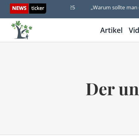
Skip
uten am 17. Dezember 2025
„Warum sollte man ein Ba
to
content
Artikel
Vi
Der un