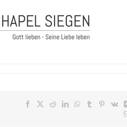
Facebook
X
Reddit
LinkedIn
WhatsApp
Tumblr
Pinteres
Vk