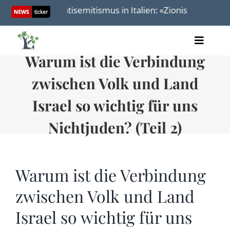
Skip
 wird
Antisemitismus in Italien: «Zionist» – Das neue
to
content
Toggle
Warum ist die Verbindung
Artikel
Naviga
Videos
zwischen Volk und Land
Audio
Bücher
Israel so wichtig für uns
Termine
Nichtjuden? (Teil 2)
Über uns
Warum ist die Verbindung
zwischen Volk und Land
Spenden
Israel so wichtig für uns