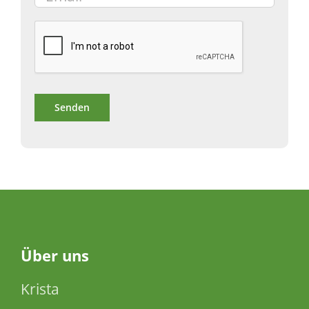
Über
uns
Krista