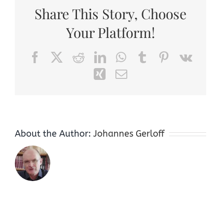
Share This Story, Choose
Your Platform!
Facebook
X
Reddit
LinkedIn
WhatsApp
Tumblr
Pinterest
Vk
Xing
Email
About the Author:
Johannes Gerloff