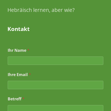
Hebräisch lernen, aber wie?
Kontakt
Ihr Name
*
Ihre Email
*
B
Betreff
*
e
t
r