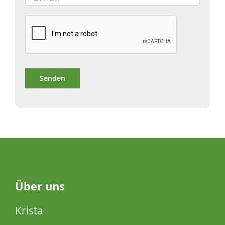
Über
uns
Krista