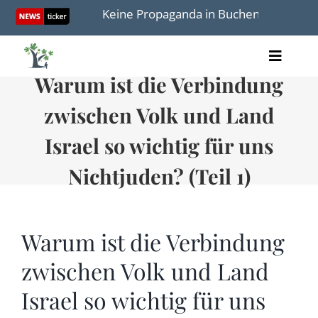
Skip
ders wird
Keine Propaganda in Buchenwald – Redete
to
content
Toggle
Warum ist die Verbindung
Artikel
Naviga
Videos
zwischen Volk und Land
Audio
Bücher
Israel so wichtig für uns
Termine
Nichtjuden? (Teil 1)
Über uns
Warum ist die Verbindung
zwischen Volk und Land
Spenden
Israel so wichtig für uns