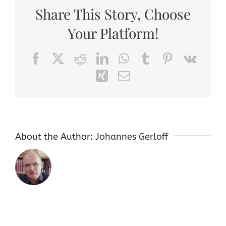
Share This Story, Choose
Your Platform!
Facebook
X
Reddit
LinkedIn
WhatsApp
Tumblr
Pinterest
Vk
Xing
Email
About the Author:
Johannes Gerloff