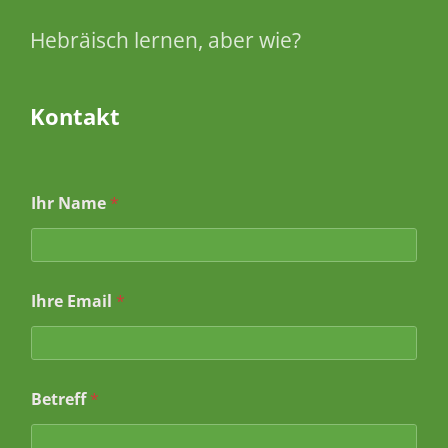
Hebräisch lernen, aber wie?
Kontakt
N
Ihr Name
*
a
c
h
r
i
Ihre Email
*
c
h
t
*
*
Betreff
*