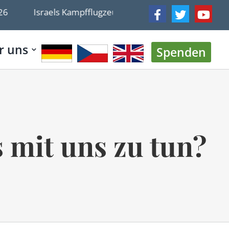
Israels Kampfflugzeugbau aus der Mottenkiste holen
r uns
Spenden
s mit uns zu tun?