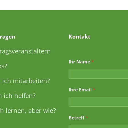
Fragen
Kontakt
ragsveranstaltern
Ihr Name
*
ps?
ich mitarbeiten?
I
Ihre Email
*
h
 ich helfen?
r
e
E
h lernen, aber wie?
m
Betreff
*
a
i