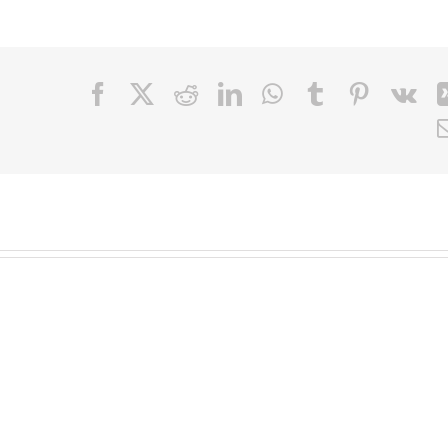
Facebook
X
Reddit
LinkedIn
WhatsApp
Tumblr
Pinteres
Vk