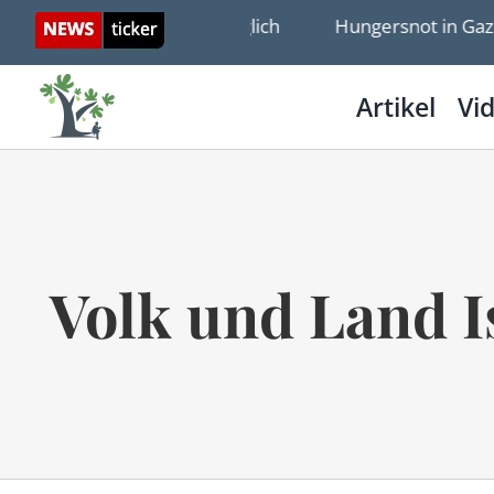
Skip
in Naharia wieder zugänglich
Hungersnot in Gaza? 
to
content
Artikel
Vi
Volk und Land Is