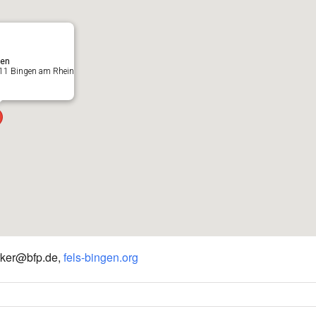
gen
5411 Bingen am Rhein
arker@bfp.de,
fels-bingen.org