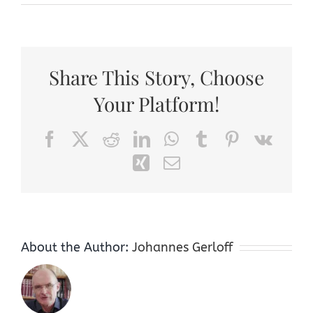
Share This Story, Choose
Your Platform!
Facebook
X
Reddit
LinkedIn
WhatsApp
Tumblr
Pinterest
Vk
Xing
Email
About the Author:
Johannes Gerloff