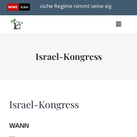
Skip
Das iranische Regime nimmt seine eigene Bevölkerun
to
content
Toggle
Artikel
Naviga
Videos
Audio
Israel-Kongress
Bücher
Termine
Über uns
Israel-Kongress
Spenden
WANN