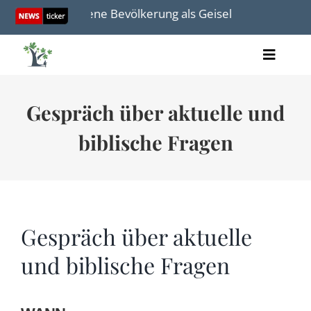
Skip
 eigene Bevölkerung als Geisel
Redetext von Sacha 
to
content
Toggle
Artikel
Naviga
Videos
Gespräch über aktuelle und
Audio
Bücher
biblische Fragen
Termine
Über uns
Gespräch über aktuelle
und biblische Fragen
Spenden