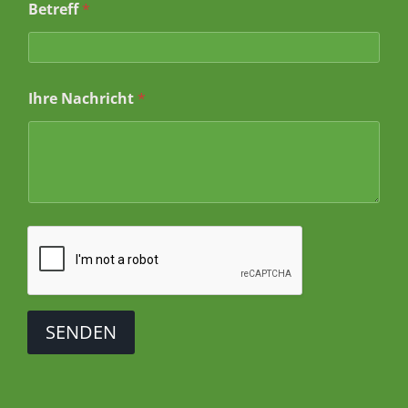
Betreff
*
*
Ihre Nachricht
*
I
h
r
e
*
SENDEN