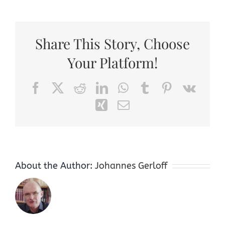
Share This Story, Choose
Your Platform!
Facebook
X
Reddit
LinkedIn
WhatsApp
Tumblr
Pinterest
Vk
Xing
Email
About the Author:
Johannes Gerloff