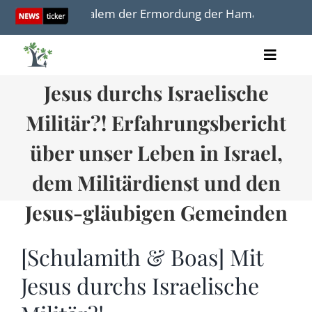
Skip
enken in Jerusalem der Ermordung der Hamas-Geisel Hers
to
content
[Schulamith & Boas] Mit
Toggle
Artikel
Naviga
Jesus durchs Israelische
Videos
Audio
Militär?! Erfahrungsbericht
Bücher
über unser Leben in Israel,
Termine
Über uns
dem Militärdienst und den
Jesus-gläubigen Gemeinden
[Schulamith & Boas] Mit
Spenden
Jesus durchs Israelische