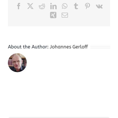
Facebook
X
Reddit
LinkedIn
WhatsApp
Tumblr
Pinterest
Vk
Xing
Email
About the Author:
Johannes Gerloff