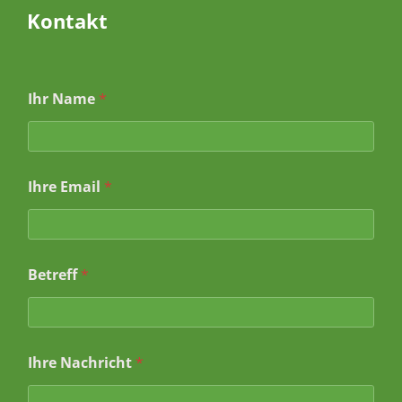
Kontakt
E
Ihr Name
*
m
a
i
l
*
Ihre Email
*
I
h
r
e
Betreff
*
Ihre Nachricht
*