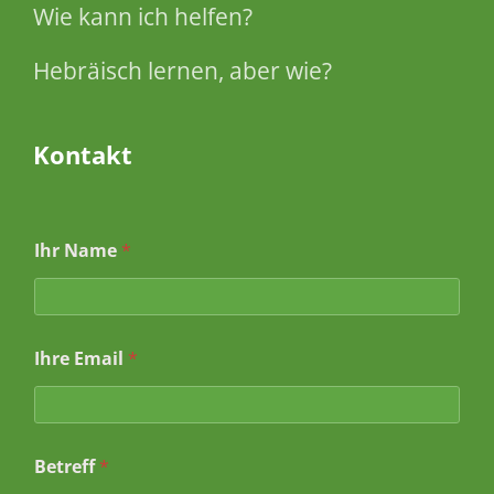
Wie kann ich helfen?
Hebräisch lernen, aber wie?
Kontakt
Ihr Name
*
Ihre Email
*
*
Betreff
*
N
a