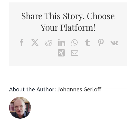
Share This Story, Choose
Your Platform!
Facebook
X
Reddit
LinkedIn
WhatsApp
Tumblr
Pinterest
Vk
Xing
Email
About the Author:
Johannes Gerloff