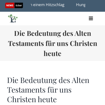
Skip
stirbt in Lod an einem Hitzschlag
Hungersnot in Gaz
to
content
Toggle
Artikel
Naviga
Die Bedeutung des Alten
Videos
Audio
Testaments für uns Christen
Bücher
Termine
heute
Über uns
Die Bedeutung des Alten
Testaments für uns
Spenden
Christen heute