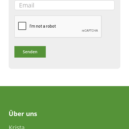
Über
uns
Krista