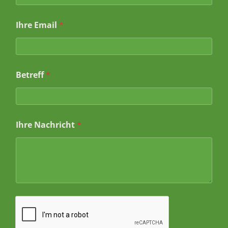
Ihre Email
*
Betreff
*
*
Ihre Nachricht
*
*
*