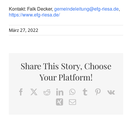
Kontakt: Falk Decker,
gemeindeleitung@efg-riesa.de
,
https://www.efg-riesa.de/
März 27, 2022
Share This Story, Choose
Your Platform!
Facebook
X
Reddit
LinkedIn
WhatsApp
Tumblr
Pinterest
Vk
Xing
Email