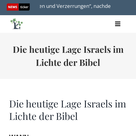
Skip
e Anschuldigungen und Verzerrungen“, nachdem 13 arabisc
to
content
Toggle
Artikel
Naviga
Videos
Die heutige Lage Israels im
Audio
Bücher
Lichte der Bibel
Termine
Über uns
Die heutige Lage Israels im
Lichte der Bibel
Spenden