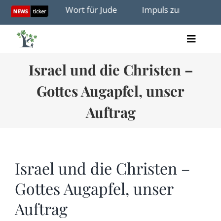
Skip
st» – Das neue Wort für Jude
Impuls zum Israelsonnta
to
content
Toggle
Artikel
Naviga
Israel und die Christen –
Videos
Audio
Gottes Augapfel, unser
Bücher
Termine
Auftrag
Über uns
Israel und die Christen –
Gottes Augapfel, unser
Spenden
Auftrag