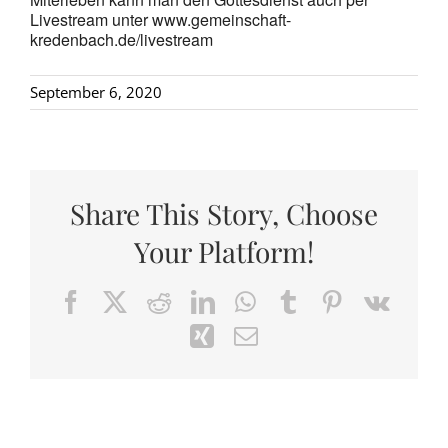
Livestream unter www.gemeinschaft-
kredenbach.de/livestream
September 6, 2020
Share This Story, Choose
Your Platform!
Facebook
X
Reddit
LinkedIn
WhatsApp
Tumblr
Pinterest
Vk
Xing
Email