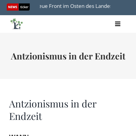
Skip
Israels neue Front im Osten des Landes
Die H
to
content
Toggle
Artikel
Naviga
Videos
Audio
Antzionismus in der Endzeit
Bücher
Termine
Über uns
Antzionismus in der
Endzeit
Spenden