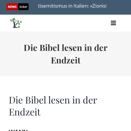
Skip
ität
Antisemitismus in Italien: «Zionist» – Das neue 
to
content
Toggle
Artikel
Naviga
Videos
Die Bibel lesen in der
Audio
Bücher
Endzeit
Termine
Über uns
Die Bibel lesen in der
Endzeit
Spenden