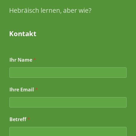
Hebräisch lernen, aber wie?
Kontakt
I
Ihr Name
*
h
r
e
I
h
Ihre Email
*
r
*
Betreff
*