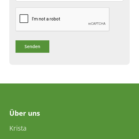
Über
uns
Krista