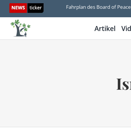
Skip
arum Israel dem Gaza-Fahrplan des Board of Peace misst
to
content
Artikel
Vi
I