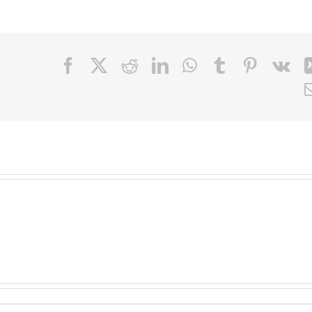
Facebook
X
Reddit
LinkedIn
WhatsApp
Tumblr
Pinteres
Vk