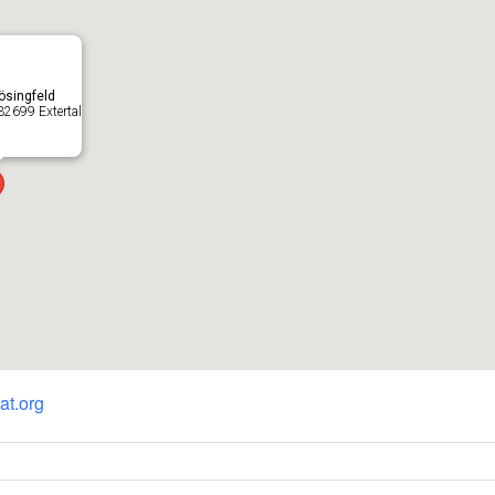
ösingfeld
 32699 Extertal
at.org