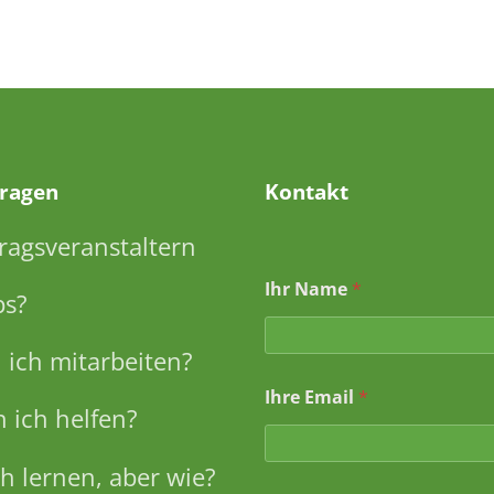
Fragen
Kontakt
ragsveranstaltern
Ihr Name
*
ps?
ich mitarbeiten?
I
Ihre Email
*
h
 ich helfen?
r
e
*
h lernen, aber wie?
*