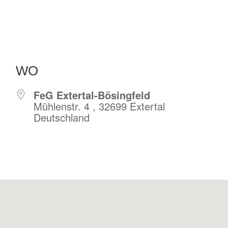
WO
FeG Extertal-Bösingfeld
Mühlenstr. 4 , 32699 Extertal
Deutschland
r
iCalendar
Offic