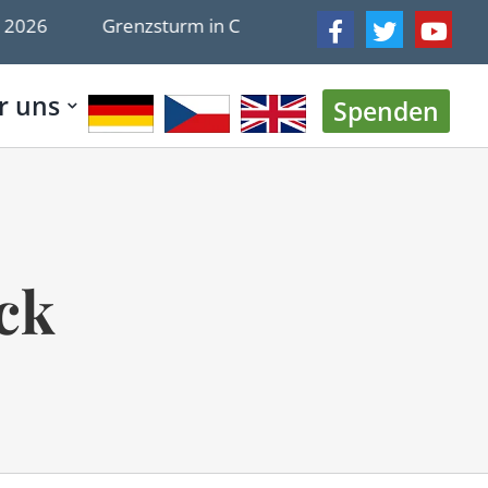
Grenzsturm in Ceuta schürte Verschwörungstheorie
r uns
Spenden
ck