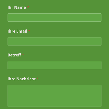
Ihr Name
*
Ihre Email
*
Betreff
*
I
Ihre Nachricht
*
h
r
B
e
t
r
e