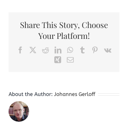
Share This Story, Choose
Your Platform!
Facebook
X
Reddit
LinkedIn
WhatsApp
Tumblr
Pinterest
Vk
Xing
Email
About the Author:
Johannes Gerloff