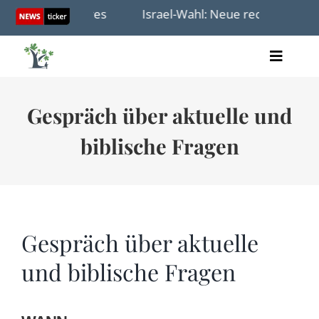
Skip
 etwas anderes
Israel-Wahl: Neue rechtszionistische
to
content
Toggle
Artikel
Naviga
Videos
Gespräch über aktuelle und
Audio
Bücher
biblische Fragen
Termine
Über uns
Gespräch über aktuelle
und biblische Fragen
Spenden