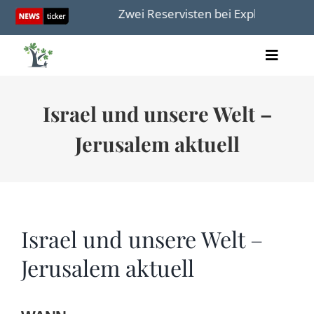
Skip
nkiste holen
Zwei Reservisten bei Explosion getötet
to
content
Toggle
Artikel
Naviga
Videos
Israel und unsere Welt –
Audio
Bücher
Jerusalem aktuell
Termine
Über uns
Israel und unsere Welt –
Jerusalem aktuell
Spenden