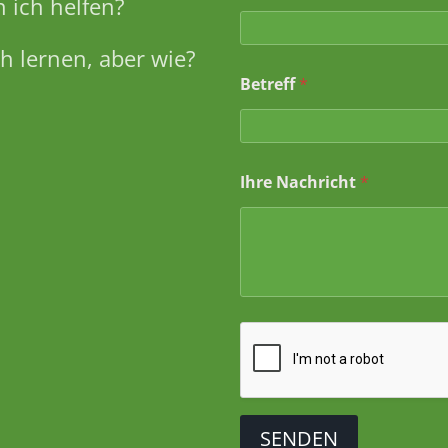
 ich helfen?
h lernen, aber wie?
Betreff
*
N
Ihre Nachricht
*
a
c
h
r
i
c
h
t
N
a
m
e
N
a
SENDEN