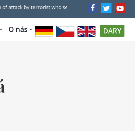
f attack by terrorist who seized weapon, killed 2 soldiers
O nás
DARY
á