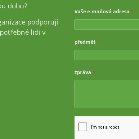
u dobu?
Vaše e-mailová adresa
*
ganizace podporují
potřebné lidi v
předmět
*
z
zpráva
*
p
r
á
v
a
a
d
r
e
s
a
z