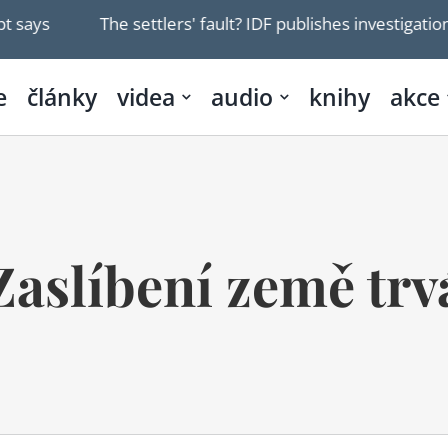
ays
The settlers' fault? IDF publishes investigation o
e
články
videa
audio
knihy
akce
Zaslíbení země trv