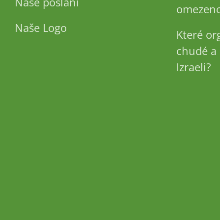
Naše poslání
omezeno
Naše Logo
Které or
chudé a 
Izraeli?