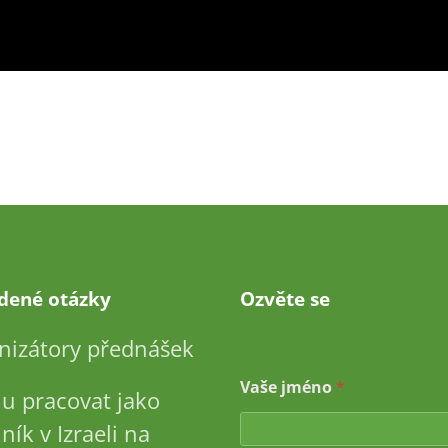
adené otázky
Ozvěte se
nizátory přednášek
Vaše jméno
*
u pracovat jako
ník v Izraeli na