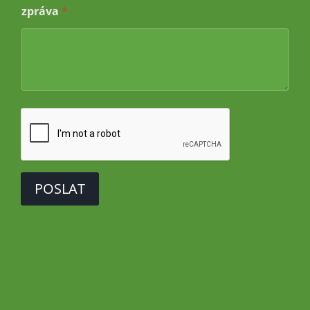
o
zpráva
*
v
á
POSLAT