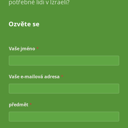
potřebné lidi v Izraeli?
Ozvěte se
e
Vaše jméno
*
-
m
a
i
l
Vaše e-mailová adresa
*
o
v
á
*
e
-
předmět
*
m
a
i
l