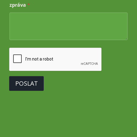
d
zpráva
*
m
ě
t
POSLAT