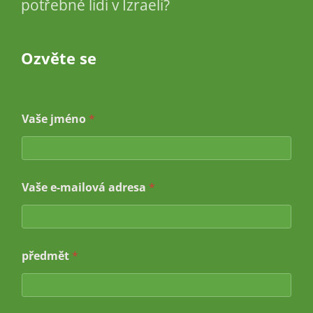
potřebné lidi v Izraeli?
Ozvěte se
Vaše jméno
*
V
Vaše e-mailová adresa
*
a
š
e
V
a
předmět
*
š
e
p
ř
e