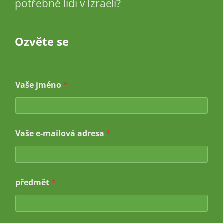
potřebné lidi v Izraeli?
Ozvěte se
Vaše jméno
*
Vaše e-mailová adresa
*
e
předmět
*
-
m
a
i
l