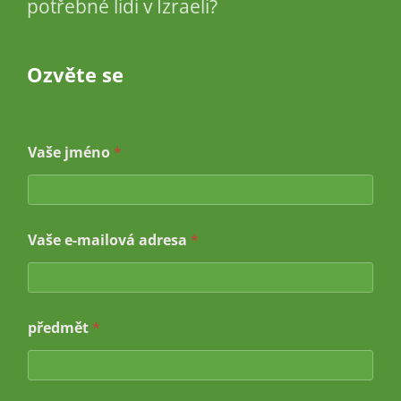
potřebné lidi v Izraeli?
Ozvěte se
Vaše jméno
*
Vaše e-mailová adresa
*
předmět
*