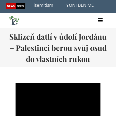
Skip
 Ang and Antisemitism
YONI BEN MENACHEM: Gazans
to
content
Toggle
Home
Naviga
Sklizeň datlí v údolí Jordánu
články
– Palestinci berou svůj osud
videa
audio
do vlastních rukou
knihy
akce
O nás