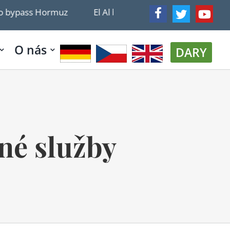
bypass Hormuz
El Al bounces back after Iran war disrup
O nás
DARY
né služby