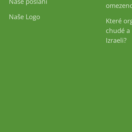
Naše poslání
omezeno
Naše Logo
Které or
chudé a 
Izraeli?