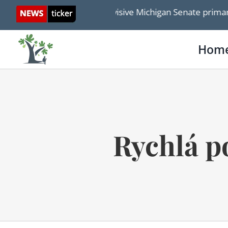
Skip
Democratic unity after divisive Michigan Senate primary
to
content
Hom
Rychlá p