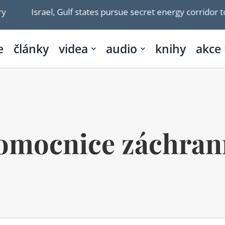
Israel, Gulf states pursue secret energy corridor to 
e
články
videa
audio
knihy
akce
omocnice záchran