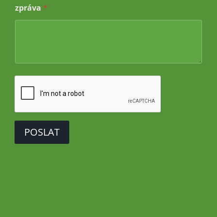
*
zpráva
*
j
m
é
n
o
e
-
m
a
i
l
o
v
á
POSLAT