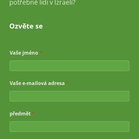
potřebné lidi v Izraeli?
Ozvěte se
Vaše jméno
*
Vaše e-mailová adresa
*
předmět
*