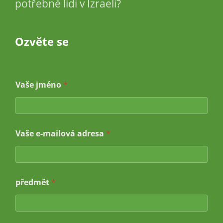
potřebné lidi v Izraeli?
Ozvěte se
Vaše jméno
*
Vaše e-mailová adresa
*
předmět
*