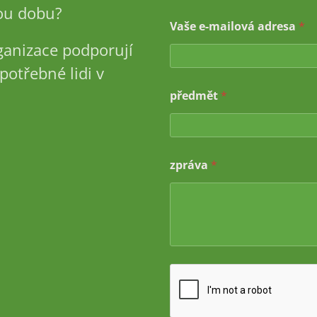
u dobu?
Vaše e-mailová adresa
*
ganizace podporují
potřebné lidi v
z
předmět
*
p
r
á
v
a
zpráva
*
a
d
r
e
s
a
p
ř
e
d
m
ě