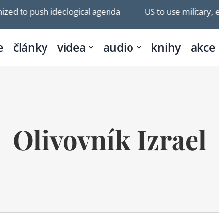
h ideological agenda
US to use military, economic, 
e
články
videa
audio
knihy
akce
Olivovník Izrael