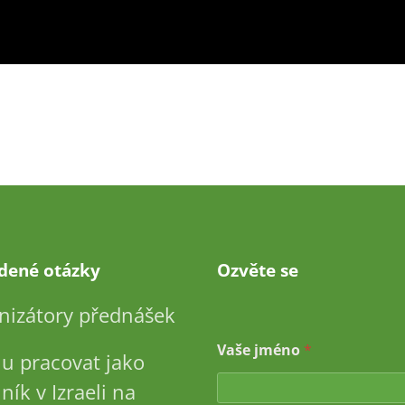
adené otázky
Ozvěte se
nizátory přednášek
Vaše jméno
*
u pracovat jako
ník v Izraeli na