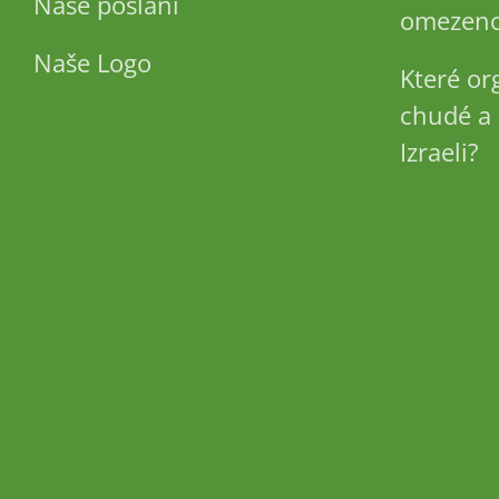
Naše poslání
omezeno
Naše Logo
Které or
chudé a 
Izraeli?