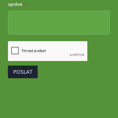
m
zpráva
*
ě
t
POSLAT